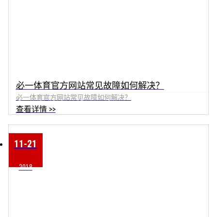
必一体育官方网站常见故障如何解决？
必一体育官方网站常见故障如何解决？
11-21
2018