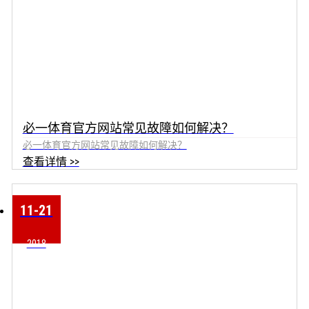
必一体育官方网站常见故障如何解决？
必一体育官方网站常见故障如何解决？
11-21
2018