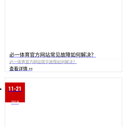
必一体育官方网站常见故障如何解决？
必一体育官方网站常见故障如何解决？
11-21
2018