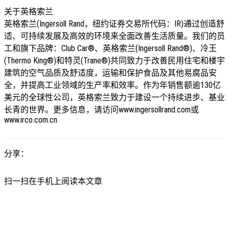
关于英格索兰
英格索兰(Ingersoll Rand，纽约证券交易所代码：IR)通过创造舒
适、可持续发展及高效的环境来全面改善生活质量。我们的员
工和旗下品牌：Club Car®、英格索兰(Ingersoll Rand®)、冷王
(Thermo King®)和特灵(Trane®)共同致力于改善民用住宅和楼宇
建筑的空气品质及舒适度，运输和保护食品及其他易腐品安
全，并提高工业领域的生产率和效率。作为年销售额逾130亿
美元的全球性公司，英格索兰致力于建设一个持续进步、基业
长青的世界。更多信息，请访问www.ingersollrand.com或
www.irco.com.cn
分享：
扫一扫在手机上阅读本文章