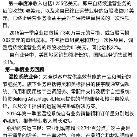
· 第一季度净收入包括1.255亿美元，即来自持续运营业务的
每股收益0.48美元，以及来自已终止运营业务的每股收益0.1美
元。已终止经营业务收益主要为与保险结算相关的一次性项
目。
· 2016第一季度业绩包括了840万美元的亏损，或每股亏损
0.02美元的重组成本。不包括重组费用和其他一次性项目，调
整后持续运营业务的每股收益为0.5美元，同比增长32%。
· 自有业务中，美国地区销售额增长3%，国际业务销售额增
长1%。
第一季度业务回顾
温控系统业务：
为全球客户提供高效节能的产品和创新的
节能服务。旗下业务包括特灵和美标提供的楼宇暖通空调系
统、商用和民用楼宇空调服务、零配件支持及楼宇自控系统；
特灵Building Advantage 和Nexia提供的节能服务和楼宇自控系
统，以及冷王提供的运输温控系统解决方案。
· 2016年第一季度温控系统自有业务销售额和订单量分别增长
4%和6%，报告营业收入增长42%。
· 强劲的营运表现：营业利润率增长2.7个百分点，这主要是
由于销量的增长、生产率收益、价格、产品组合和材料通缩的