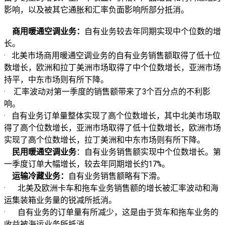
影响，以及被其它通胀和汇率负面影响所部分抵消。
商用暖通空调业务：
自有业务较去年同期实现中个位数的增
长。
· 北美市场商用暖通空调业务的自有业务销售额取得了低十位
数增长，欧洲和拉丁美洲市场取得了中个位数增长，亚洲市场
持平，中东市场则有所下降。
· 汇率波动对第一季度的销售额带来了3个百分点的不利影
响。
· 自有业务订单量整体实现了高个位数增长，其中北美市场取
得了高个位数增长，亚洲市场取得了低十位数增长，欧洲市场
实现了高个位数增长，拉丁美洲和中东市场则有所下降。
民用暖通空调业务
：自有业务销售额实现中个位数增长。第
一季度订单大幅增长，较去年同期增长约17%。
运输冷藏业务：
自有业务销售额略有下滑。
· 北美及欧洲卡车和拖车业务销售额的增长被汇率波动和海
运集装箱业务量的锐减所抵消。
· 自有业务的订单量有所减少，这是由于货车和拖车业务的
收益被海运业务所抵消。