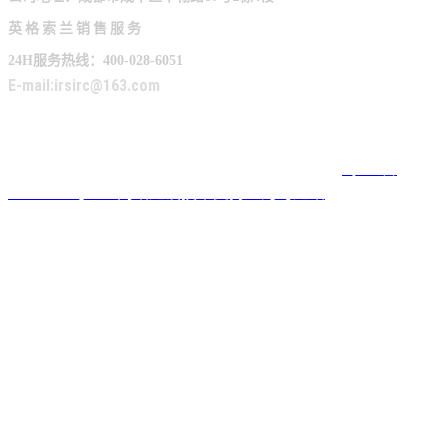
英 格 索 兰 销 售 服 务
24H服务热线：400-028-6051
E-mail:irsirc@163.com
© Copyright 2019
必一体育官方网站版权所有
蜀ICP备
13010383号-1
网站建设技术支持：河马建站