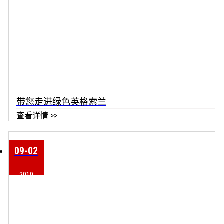
带您走进绿色英格索兰
09-02
2019