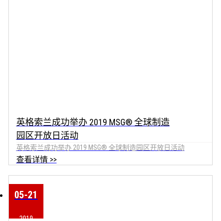
英格索兰成功举办 2019 MSG® 全球制造
园区开放日活动
英格索兰成功举办 2019 MSG® 全球制造园区开放日活动
05-21
2019