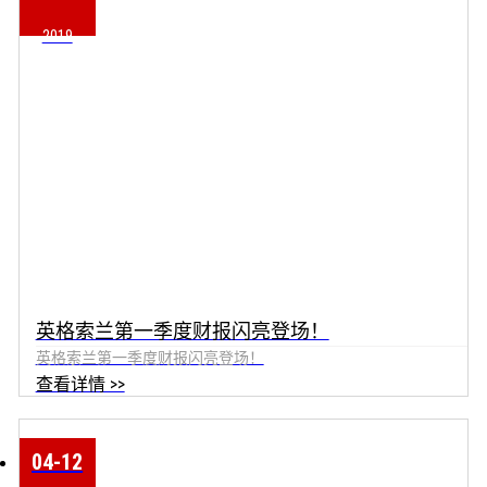
2019
英格索兰第一季度财报闪亮登场！
英格索兰第一季度财报闪亮登场！
04-12